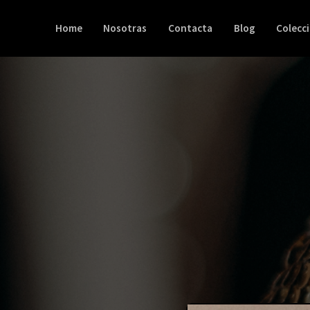
Ordenado
Ir
por
al
los
Home
Nosotras
Contacta
Blog
Colecc
últimos
contenido