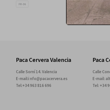
FR-36
I-44
I-46
Paca Cervera Valencia
Paca C
Calle Sorní 14. Valencia
Calle Cond
E-mail:i nfo@pacacervera.es
E-mail: a
Tel:+34 963 816 696
Tel: +34 