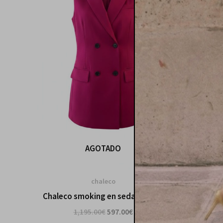
AGOTADO
chaleco
Chaleco smoking en seda natural
Chaleco 
1,195.00
€
597.00
€