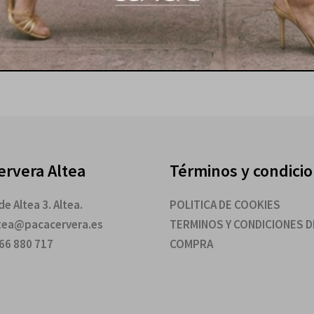
ervera Altea
Términos y condici
e Altea 3. Altea.
POLITICA DE COOKIES
ltea@pacacervera.es
TERMINOS Y CONDICIONES D
966 880 717
COMPRA