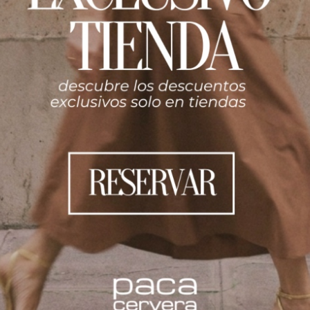
AGOTADO
chaleco
over ante marrón chocolate
620.00
€