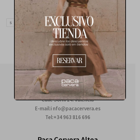
flora
240.00
€
S
L
M
Paca Cervera Valencia
Calle Sorní 14. Valencia
E-mail:i nfo@pacacervera.es
Tel:+34 963 816 696
Paca Cervera Altea