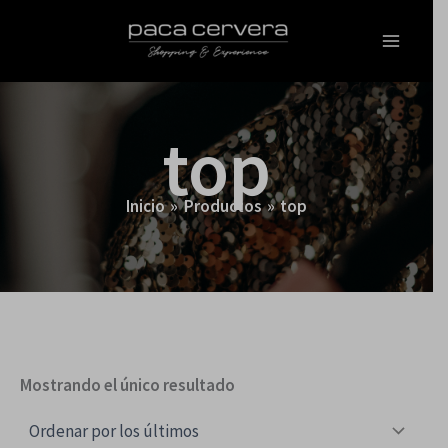
Ir
al
contenido
top
Inicio
Productos
top
Mostrando el único resultado