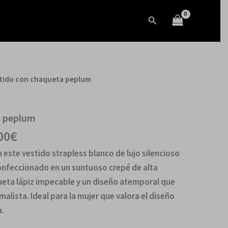
era:
es:
Buscar
2,960.00€.
1,480.00€.
El
stido con chaqueta peplum
precio
al
actual
a peplum
es:
00€.
1,480.00€.
00
€
 este vestido strapless blanco de lujo silencioso
nfeccionado en un suntuoso crepé de alta
lueta lápiz impecable y un diseño atemporal que
malista. Ideal para la mujer que valora el diseño
a.