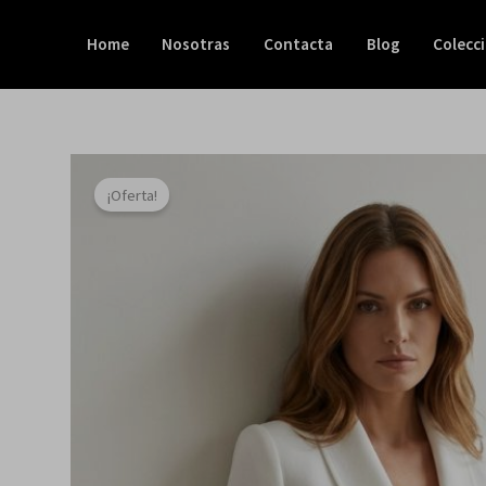
Ir
al
Home
Nosotras
Contacta
Blog
Colecc
contenido
¡Oferta!