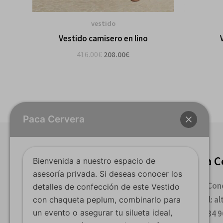
vestido
Vestido camisero en lino
416.00
€
208.00
€
Paca Cervera
Paca Cervera Valencia
Paca C
Bienvenida a nuestro espacio de
asesoría privada. Si deseas conocer los
Calle Sorní 14. Valencia
Calle Cond
detalles de confección de este Vestido
E-mail:i nfo@pacacervera.es
E-mail: a
con chaqueta peplum, combinarlo para
un evento o asegurar tu silueta ideal,
Tel:+34 963 816 696
Tel: +34 