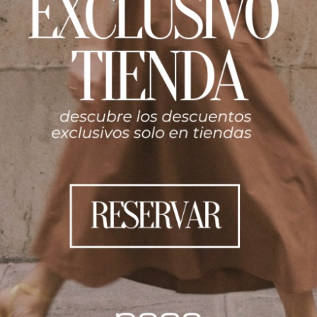
(0)
mpecable vestido strapless con chaqueta peplum, una oda al lu
to suave y una caída fluida, abraza la silueta con una comodi
ealza sutilmente la figura, mientras que las costuras experta
uraleza, esta pieza es la elección perfecta para eventos disti
lización con accesorios discretos o audaces.