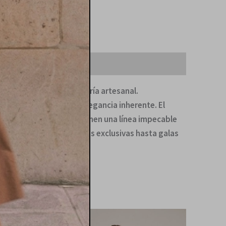
jo silencioso y la maestría artesanal.
dad excepcional y una elegancia inherente. El
s y el corte preciso definen una línea impecable
nguidos, desde recepciones exclusivas hasta galas
El
El
precio
precio