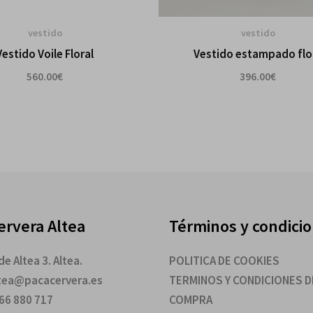
vestido
vestido
Vestido Voile Floral
Vestido estampado flo
560.00
€
396.00
€
ervera Altea
Términos y condici
e Altea 3. Altea.
POLITICA DE COOKIES
ltea@pacacervera.es
TERMINOS Y CONDICIONES D
966 880 717
COMPRA