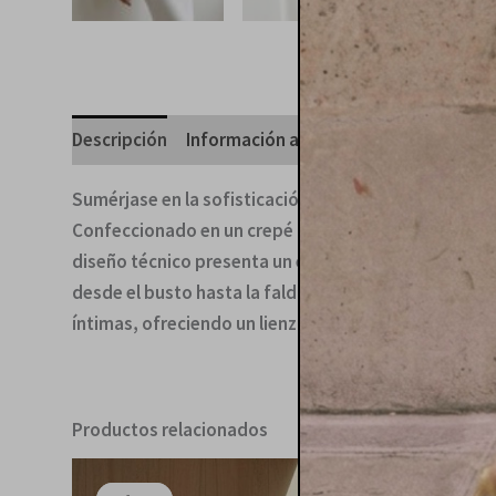
Descripción
Información adicional
Valoraciones 
Sumérjase en la sofisticación minimalista con este i
Confeccionado en un crepé de alta calidad con un tac
diseño técnico presenta un escote estructurado que r
desde el busto hasta la falda lápiz. Versátil por nat
íntimas, ofreciendo un lienzo refinado para persona
Productos relacionados
El
El
precio
precio