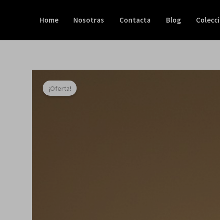
Ir
al
Home
Nosotras
Contacta
Blog
Colecc
contenido
¡Oferta!