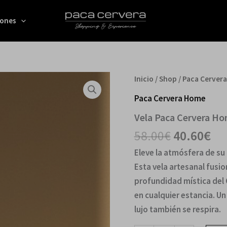
er
iones
58
El
El
Vela
Inicio
/
Shop
/
Paca Cerver
Paca
precio
pr
Cervera
Paca Cervera Home
original
ac
Home
Vela Paca Cervera H
cantidad
era:
es:
58.00€.
40
58.00
€
40.60
€
Eleve la atmósfera de su 
Esta vela artesanal fusio
profundidad mística del 
en cualquier estancia. U
lujo también se respira.