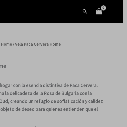
cantidad
a:
es:
Buscar
.00€.
40.60€.
a Home
/ Vela Paca Cervera Home
ecio
tual
ome
.60€.
hogar con la esencia distintiva de Paca Cervera.
na la delicadeza de la Rosa de Bulgaria con la
Oud, creando un refugio de sofisticación y calidez
n objeto de deseo para quienes entienden que el