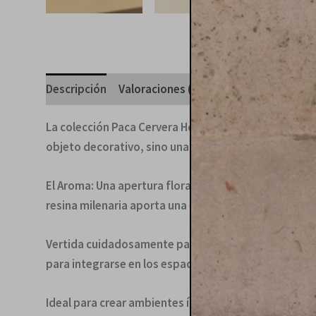
Descripción
Valoraciones (0)
La colección Paca Cervera Home nace de la voluntad 
objeto decorativo, sino una declaración de intencion
El Aroma: Una apertura floral noble de Rosa de Bulg
resina milenaria aporta una estructura amaderada,
Vertida cuidadosamente para garantizar una quemadu
para integrarse en los espacios más exigentes.
Ideal para crear ambientes íntimos, salones de lectu