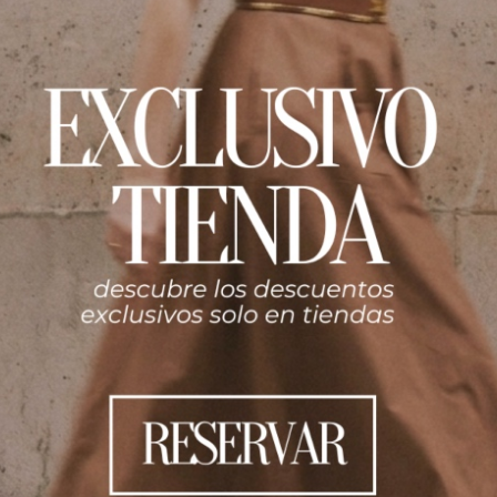
de trasladar el ADN de nuestra marca de moda al universo del
es sensorial.
aria, seleccionada por su frescura aterciopelada, que se ent
 ahumada y profundamente elegante que perdura en el ambie
ra limpia y una difusión de fragancia homogénea. Encapsula
ra o como el toque final de una cena elegante.