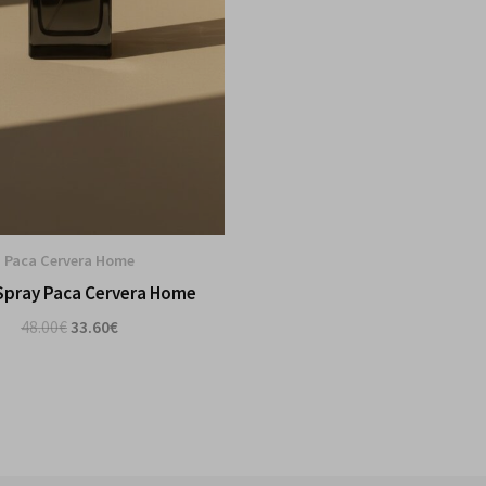
Paca Cervera Home
pray Paca Cervera Home
48.00
€
33.60
€