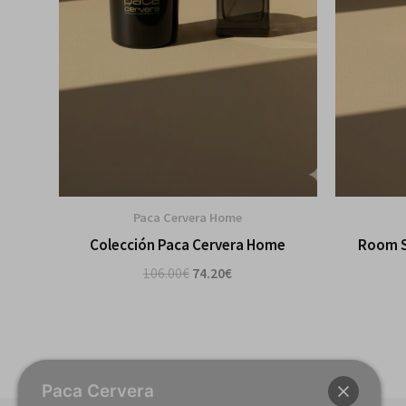
Paca Cervera Home
Colección Paca Cervera Home
Room S
106.00
€
74.20
€
Paca Cervera