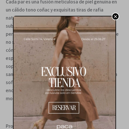
Cada par es una fusión meticulosa de piel genuina en
un cálido tono coñac y exquisitas tiras de rafia
×
natural tejida a mano, creando un contraste textural
sublime. La ingeniería del diseño se manifiesta en la
perfecta integración de esferas doradas pulidas, que
no solo embellecen sino que realzan la silueta. La
cómoda plataforma de cuña en un profundo tono
espresso asegura una elevación elegante y un
soporte inigualable. Versátiles por naturaleza, estas
sandalias transicionan con facilidad desde un brunch
sofisticado hasta una velada al atardecer,
encarnando la elegancia desenfadada para la mujer
moderna y conocedora.
Productos relacionados