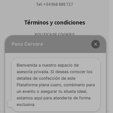
Tel: +34 966 880 717
Términos y condiciones
POLITICA DE COOKIES
TERMINOS Y CONDICIONES DE COMPRA
Paca Cervera
Youtube
Bienvenida a nuestro espacio de
Facebook
asesoría privada. Si deseas conocer los
detalles de confección de este
Instagram
Plataforma plana cuero, combinarlo para
un evento o asegurar tu silueta ideal,
¡Síguenos en las redes sociales!
estamos aquí para atenderte de forma
exclusiva.