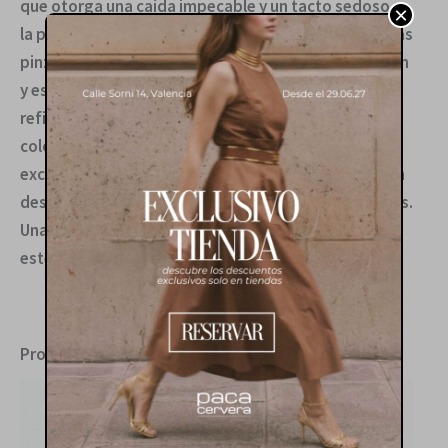
que otorga una caída impecable y un tacto sedoso a
×
la piel. Su diseño técnico se manifiesta en las precisas
pinzas frontales y las costuras verticales que definen
y estilizan la silueta, ofreciendo una estructura
refinada sin sacrificar la libertad de movimiento. El
color arena atemporal confiere una versatilidad
excepcional, permitiendo transitar con sofisticación
desde reuniones de trabajo hasta eventos nocturnos.
Una pieza esencial que eleva el vestuario con una
estética depurada y un confort superior.
Productos relacionados