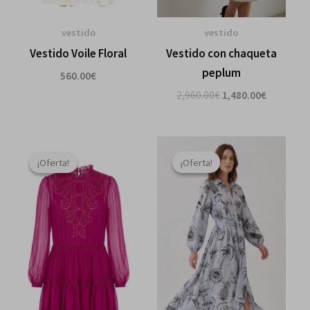
vestido
vestido
Vestido Voile Floral
Vestido con chaqueta
peplum
560.00
€
2,960.00
€
1,480.00
€
El
El
El
El
precio
precio
precio
precio
¡Oferta!
¡Oferta!
¡Oferta!
¡Oferta!
original
actual
original
actual
era:
es:
era:
es:
1,815.00€.
907.00€.
518.00€.
365.00€.