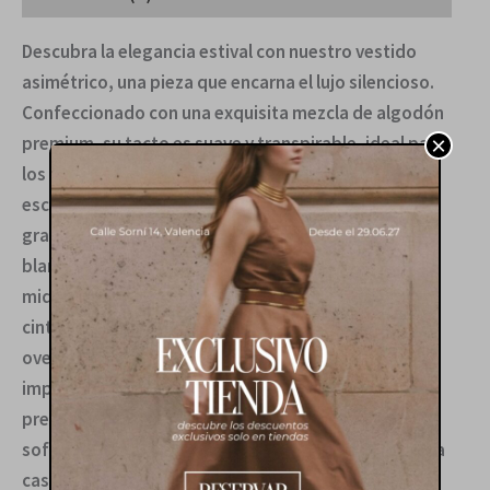
Descubra la elegancia estival con nuestro vestido
asimétrico, una pieza que encarna el lujo silencioso.
Confeccionado con una exquisita mezcla de algodón
×
premium, su tacto es suave y transpirable, ideal para
los días más cálidos. El diseño técnico presenta un
escote de un solo hombro que realza la clavícula con
gracia, mientras que las rayas verticales azules y
blancas estilizan la silueta, culminando en una falda
midi fluida que promete un movimiento etéreo. La
cintura se define magistralmente con un lazo
oversized autoajustable, brindando una forma
impecable y una versatilidad sin esfuerzo. Esta
prenda es la elección ideal para transitar con
sofisticación de un almuerzo en la costa a una velada
casual chic, siempre con un aire de refinada