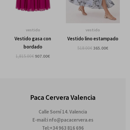
vestido
vestido
Vestido gasa con
Vestido lino estampado
bordado
518.00
€
365.00
€
1,815.00
€
907.00
€
Paca Cervera Valencia
Calle Sorní 14. Valencia
E-mail:i nfo@pacacervera.es
Tel:+34 963 816 696