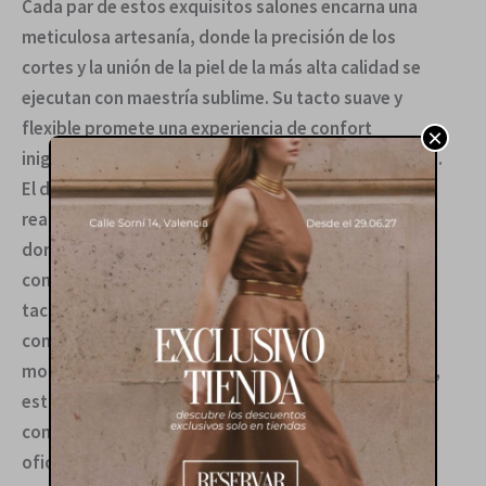
Cada par de estos exquisitos salones encarna una
meticulosa artesanía, donde la precisión de los
cortes y la unión de la piel de la más alta calidad se
ejecutan con maestría sublime. Su tacto suave y
flexible promete una experiencia de confort
×
inigualable, adaptándose con elegancia a cada paso.
El diseño se distingue por una puntera afilada,
realzada con un distintivo detalle metálico en tono
dorado que añade un toque de sofisticación
contemporánea. Su escote sutilmente cuadrado y el
tacón bloque de perfil bajo, con un acabado en
contraste, ofrecen una silueta equilibrada y
moderna. Perfectos para transitar del día a la noche,
estos salones son la quintaesencia del lujo discreto,
complementando a la perfección tanto atuendos de
oficina como estilismos más sofisticados para