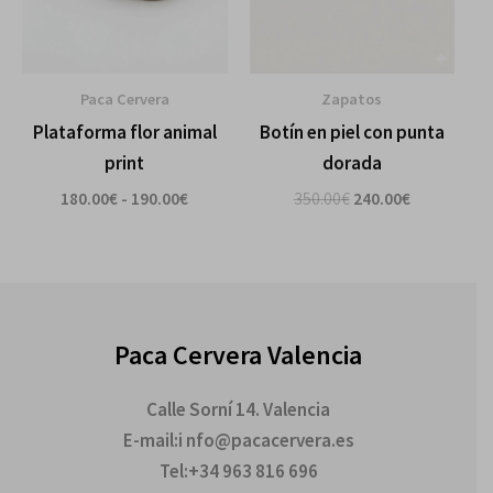
Paca Cervera
Zapatos
Plataforma flor animal
Botín en piel con punta
print
dorada
180.00
€
-
190.00
€
350.00
€
240.00
€
Paca Cervera Valencia
Calle Sorní 14. Valencia
E-mail:i nfo@pacacervera.es
Tel:+34 963 816 696