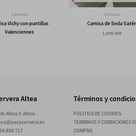
Camisas
Camisas
sa Vichy con puntillas
Camisa de Seda Saté
Valenciennes
1,890.00
€
ervera Altea
Términos y condici
e Altea 3. Altea.
POLITICA DE COOKIES
ltea@pacacervera.es
TERMINOS Y CONDICIONES D
966 880 717
COMPRA