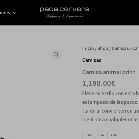
iones
Camisa
Inicio
/
Shop
/
Camisas
/ Ca
animal
print
Camisas
cantidad
Camisa animal print
1,190.00
€
Eleve su estilo con esta 
estampado de leopardo y 
fluida la convierten en un
Ideal para cualquier oca
I-40
I-42
I-46