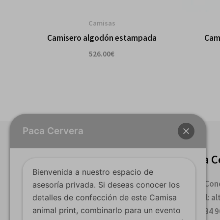
Camisas
Camisero algodón estampada
Cami
526.00
€
Paca Cervera
Paca Cervera Valencia
Paca C
Bienvenida a nuestro espacio de
Calle Sorní 14. Valencia
Calle Cond
asesoría privada. Si deseas conocer los
E-mail:i nfo@pacacervera.es
E-mail: a
detalles de confección de este Camisa
animal print, combinarlo para un evento
Tel:+34 963 816 696
Tel: +34 