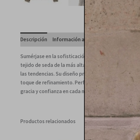
Descripción
Información adicional
Valoraciones 
Sumérjase en la sofisticación atemporal con esta exq
tejido de seda de la más alta calidad, con su tacto 
las tendencias. Su diseño presenta un clásico cuel
toque de refinamiento. Perfecta para transicionar si
gracia y confianza en cada movimiento, marcando una
Productos relacionados