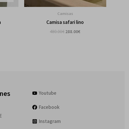
Camisas
n
Camisa safari lino
480.00
€
288.00
€
ones
Youtube
Facebook
E
Instagram